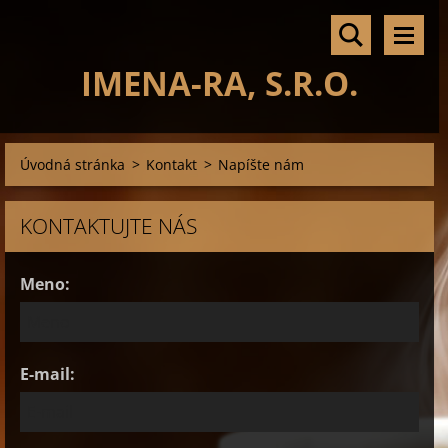
IMENA-RA, S.R.O.
Úvodná stránka
>
Kontakt
>
Napíšte nám
KONTAKTUJTE NÁS
Meno:
E-mail: