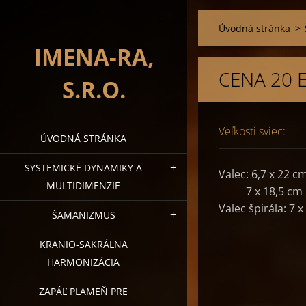
Úvodná stránka
>
IMENA-RA,
CENA 20 
S.R.O.
Veľkosti sviec:
ÚVODNÁ STRÁNKA
SYSTEMICKÉ DYNAMIKY A
Valec: 6,7 x 22 c
MULTIDIMENZIE
7 x 18,5 cm
Valec špirála: 7 
ŠAMANIZMUS
KRANIO-SAKRÁLNA
HARMONIZÁCIA
ZAPÁĽ PLAMEŇ PRE