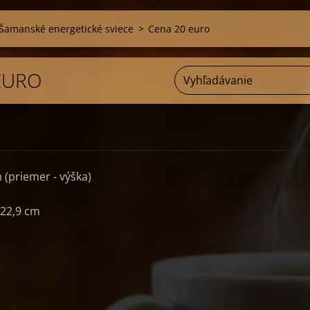
Šamanské energetické sviece
>
Cena 20 euro
EURO
m (priemer - výška)
x 22,9 cm