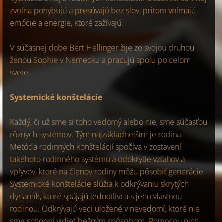
zvoľna pohybujú a presúvajú bez slov, pritom vnímajú
emócie a energie, ktoré zažívajú.
V súčasnej dobe Bert Hellinger žije zo svojou druhou
ženou Sophie v Nemecku a pracujú spolu po celom
svete.
Systemické konštelácie
Každý, či už sme si toho vedomý alebo nie, sme súčasťou
rôznych systémov. Tým najzákladnejším je rodina.
Metóda rodinných konštelácií spočíva v zostavení
takéhoto rodinného systému a odokrytie vzťahov a
vplyvov, ktoré na členov rodiny môžu pôsobiť generácie.
Systemické konštelácie slúžia k odkrývaniu skrytých
dynamík, ktoré spájajú jednotlivca s jeho vlastnou
rodinou. Odkrývajú veci uložené v nevedomí, ktoré nie
sme schopní vidieť bežným spôsobom. Pomocou nich