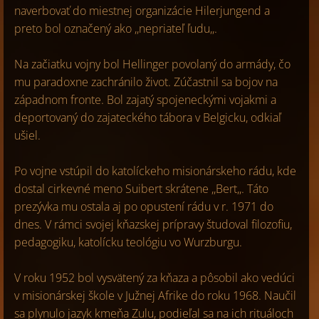
naverbovať do miestnej organizácie Hilerjungend a
preto bol označený ako ,,nepriateľ ľudu,,.
Na začiatku vojny bol Hellinger povolaný do armády, čo
mu paradoxne zachránilo život. Zúčastnil sa bojov na
západnom fronte. Bol zajatý spojeneckými vojakmi a
deportovaný do zajateckého tábora v Belgicku, odkiaľ
ušiel.
Po vojne vstúpil do katolíckeho misionárskeho rádu, kde
dostal cirkevné meno Suibert skrátene ,,Bert,,. Táto
prezývka mu ostala aj po opustení rádu v r. 1971 do
dnes. V rámci svojej kňazskej prípravy študoval filozofiu,
pedagogiku, katolícku teológiu vo Wurzburgu.
V roku 1952 bol vysvätený za kňaza a pôsobil ako vedúci
v misionárskej škole v Južnej Afrike do roku 1968. Naučil
sa plynulo jazyk kmeňa Zulu, podieľal sa na ich rituáloch