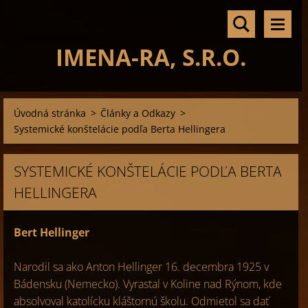
IMENA-RA, S.R.O.
Úvodná stránka
>
Články a Odkazy
>
Systemické konštelácie podľa Berta Hellingera
SYSTEMICKÉ KONŠTELÁCIE PODĽA BERTA
HELLINGERA
Bert Hellinger
Narodil sa ako Anton Hellinger 16. decembra 1925 v
Bádensku (Nemecko). Vyrastal v Koline nad Rýnom, kde
absolvoval katolícku kláštornú školu. Odmietol sa dať