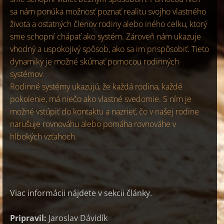
sa nám ponúka možnosť poznať realitu svojho vlastného
života a ostatných členov rodiny alebo iného celku, ktorý
sme schopní chápať ako systém. Zároveň nám ukazuje
vhodný a uspokojivý spôsob, ako sa im prispôsobiť. Tieto
dynamiky je možné skúmať pomocou rodinných
systémov.
Rodinné systémy ukazujú, že každá rodina, každé
pokolenie, má niečo ako vlastné svedomie. S ním je
možné vstúpiť do kontaktu a nazrieť, čo v našej rodine
narušuje rovnováhu alebo pomáha rovnováhe v
hlbokých vzťahoch.
Viac informácii nájdete v sekcii články.
Pripravil:
Jaroslav Dávidík