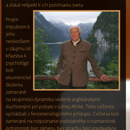
a získal rešpekt k ich ponímaniu sveta.
Prvým
impulzom k
jeho
neskoršiem
u záujmu od
kňazstva k
psychológií
boli
ekumenické
školenia
zamerané
na skupinovú dynamiku vedené anglikánskymi
duchovnými pri pobyte v Južnej Afrike. Tieto cvičenia
vychádzali z fenomenologického prístupu. Cvičenia boli
zamerané na rozpoznanie podstatného v rozmanitosti
prítomnosti bez zámeru, bez strachu, bez predsudkov,