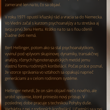
zamerané len na to, čo sa objaví.
V roku 1971 opustil kňazský rád a vracia sa do Nemecka.
Vo Viedni začal s kurzom psychoanalýzy a tu stretáva aj
svoju prvú ženu Hertu. Krátko na to sa s ňou oženil.
Žiadne deti nemá.
Bert Hellinger, potom ako sa stal psychoanalytikom,
vyvinul pod vplyvom skupinovej dynamiky, transakčnej
analýzy, rôznych hypnoteraputických metód jemu
vlastnú formu rodinných konštelácií. Počas práce poznal,
že vzorce správania vo vzťahoch sa opakujú naprieč
generáciami a v celom rodinnom systéme.
Hellinger netvrdí, že on sám objavil niečo nového, ale
urobil spojenie, ktoré prinieslo nový prístup. V
poslednej dobe pracuje s technikou Pohyby duše.
Vychádza z nej z rodinných konštelácií. Učastníci sa v nej