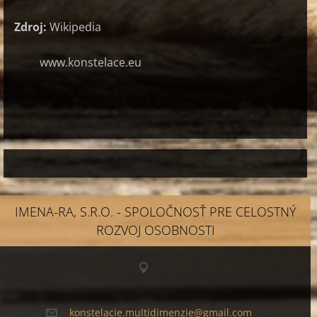
Zdroj:
Wikipedia
www.konstelace.eu
IMENA-RA, S.R.O. - SPOLOČNOSŤ PRE CELOSTNÝ
ROZVOJ OSOBNOSTI
konstela
cie.mult
idimenzi
e@gmail.
com