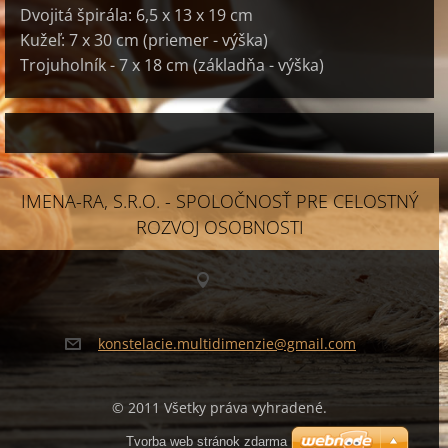
Dvojitá špirála: 6,5 x 13 x 19 cm
Kužeľ: 7 x 30 cm (priemer - výška)
Trojuholník - 7 x 18 cm (základňa - výška)
IMENA-RA, S.R.O. - SPOLOČNOSŤ PRE CELOSTNÝ
ROZVOJ OSOBNOSTI
konstela
cie.mult
idimenzi
e@gmail.
com
© 2011 Všetky práva vyhradené.
Tvorba web stránok zdarma