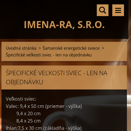
IMENA-RA, S.R.O.
Úvodná stránka
>
Šamanské energetické sviece
>
Špecifické veľkosti sviec - len na objednávku
ŠPECIFICKÉ VEĽKOSTI SVIEC - LEN NA
OBJEDNÁVKU
Veľkosti sviec:
Valec: 9,4 x 50 cm (priemer - výška)
9,4 x 20 cm
8,4 x 25 cm
Ihlan:7,5 x 30 cm (základňa - výška)