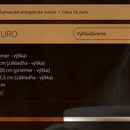
Šamanské energetické sviece
>
Cena 18 euro
EURO
emer - výška)
 cm (základňa - výška)
20 cm (priemer - výška)
1,5 cm (základňa - výška)
7cm
é: