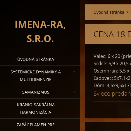
Úvodná stránka
>
IMENA-RA,
CENA 18 
S.R.O.
Valec: 6 x 20 (pri
ÚVODNÁ STRÁNKA
Srdce: 6,9 x 20,5
Osemhran: 5,5 x 
SYSTEMICKÉ DYNAMIKY A
Ľadovec: 5x7,1x2
MULTIDIMENZIE
Dóm: 4,5x9,5x1
ŠAMANIZMUS
Sviece predan
KRANIO-SAKRÁLNA
HARMONIZÁCIA
ZAPÁĽ PLAMEŇ PRE