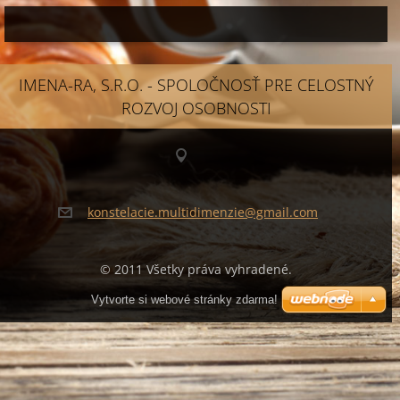
IMENA-RA, S.R.O. - SPOLOČNOSŤ PRE CELOSTNÝ
ROZVOJ OSOBNOSTI
konstela
cie.mult
idimenzi
e@gmail.
com
© 2011 Všetky práva vyhradené.
Vytvorte si webové stránky zdarma!