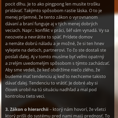
pocit dlhu. Je to ako pingpong len musíte trošku
pridávať. Takýmto spôsobom rastie láska. O to je
menej príjemné, že tento zákon o vyrovnanom
dávaní a braní funguje aj v tých menej dobrých
veciach. Napr.: konflikt v práci, šéf vám vynadá. Vy sa
neozvete a nevrátite to späť. Prídete domov
a nemáte dobrú náladu a je možné, že si ten hnev
vylejete na deťoch, partnerovi. To čo ste dostali ste
poslali ďalej. Aj v tomto musíme byť veľmi opatrný
a zrelým uvedomelým spôsobom s týmto zachádzať.
Aby sme vedeli, že keď obdržíme niečo zlého, že
budeme mať tendenciu aj keď to nechceme takisto
dávať ďalej. Tendenciu to vrátiť. Je dobré aby si
človek urobil na tú situáciu nadhľad a mal pod
kontrolou tieto veci.
3. Zákon o hierarchii
– ktorý nám hovorí, že všetci
ktorý prišli do systému pred nami majú prednosť. To