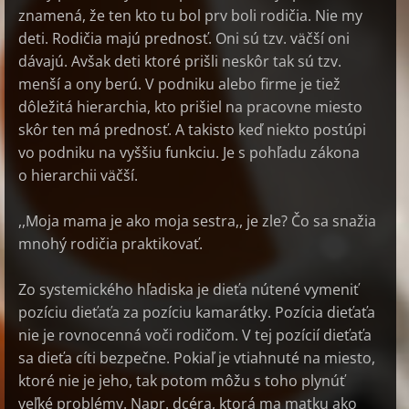
znamená, že ten kto tu bol prv boli rodičia. Nie my
deti. Rodičia majú prednosť. Oni sú tzv. väčší oni
dávajú. Avšak deti ktoré prišli neskôr tak sú tzv.
menší a ony berú. V podniku alebo firme je tiež
dôležitá hierarchia, kto prišiel na pracovne miesto
skôr ten má prednosť. A takisto keď niekto postúpi
vo podniku na vyššiu funkciu. Je s pohľadu zákona
o hierarchii väčší.
,,Moja mama je ako moja sestra,, je zle? Čo sa snažia
mnohý rodičia praktikovať.
Zo systemického hľadiska je dieťa nútené vymeniť
pozíciu dieťaťa za pozíciu kamarátky. Pozícia dieťaťa
nie je rovnocenná voči rodičom. V tej pozícií dieťaťa
sa dieťa cíti bezpečne. Pokiaľ je vtiahnuté na miesto,
ktoré nie je jeho, tak potom môžu s toho plynúť
veľké problémy. Napr. dcéra, ktorá ma matku ako