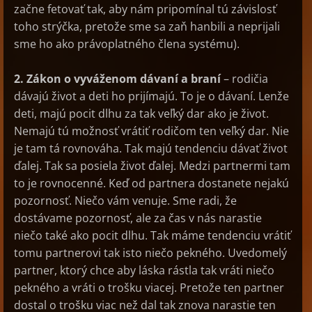
začne fetovať tak, aby nám pripomínal tú závislosť
toho strýčka, pretože sme sa zaň hanbili a neprijali
sme ho ako právoplatného člena systému).
2. Zákon o vyváženom dávaní a braní
– rodičia
dávajú život a deti ho prijímajú. To je o dávaní. Lenže
deti, majú pocit dlhu za tak veľký dar ako je život.
Nemajú tú možnosť vrátiť rodičom ten veľký dar. Nie
je tam tá rovnováha. Tak majú tendenciu dávať život
ďalej. Tak sa posiela život ďalej. Medzi partnermi tam
to je rovnocenné. Keď od partnera dostanete nejakú
pozornosť. Niečo vám venuje. Sme radi, že
dostávame pozornosť, ale za čas v nás narastie
niečo také ako pocit dlhu. Tak máme tendenciu vrátiť
tomu partnerovi tak isto niečo pekného. Uvedomelý
partner, ktorý chce aby láska rástla tak vráti niečo
pekného a vráti o trošku viacej. Pretože ten partner
dostal o trošku viac než dal tak znova narastie ten