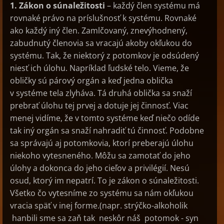
1. Zákon o súnaležitosti
– každý člen systému má
rovnaké právo na príslušnosť k systému. Rovnaké
ako každý iný člen. Zamlčovaný, znevýhodnený,
zabudnutý členovia sa vracajú akoby okľukou do
systému. Tak, že niektorý z potomkov je odsúdený
niesť ich úlohu. Napríklad ľudské telo. Vieme, že
obličky sú párový orgán a keď jedna oblička
v systéme tela zlyháva. Tá druhá oblička sa snaží
prebrať úlohu tej prvej a dotuje jej činnosť. Viac
menej vidíme, že v tomto systéme keď niečo odíde
tak iný orgán sa snaží nahradiť tú činnosť. Podobne
sa správajú aj potomkovia, ktorí preberajú úlohu
niekoho vytesneného. Môžu sa zamotať do jeho
úlohy a dokonca do jeho cieľov a privilégií. Nesú
osud, ktorý im nepatrí. To je zákon o súnaležitosti.
Všetko čo vytesníme zo systému sa nám okľukou
vracia späť v inej forme.(napr. strýčko-alkoholik
hanbili sme sa zaň tak neskôr náš potomok - syn