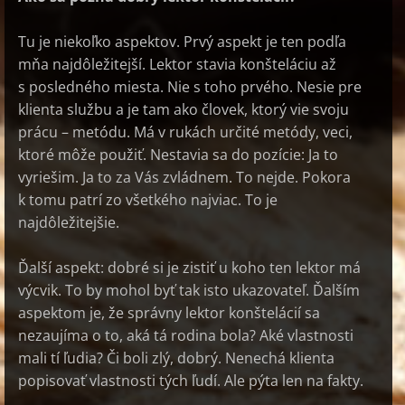
Tu je niekoľko aspektov. Prvý aspekt je ten podľa
mňa najdôležitejší. Lektor stavia konšteláciu až
s posledného miesta. Nie s toho prvého. Nesie pre
klienta službu a je tam ako človek, ktorý vie svoju
prácu – metódu. Má v rukách určité metódy, veci,
ktoré môže použiť. Nestavia sa do pozície: Ja to
vyriešim. Ja to za Vás zvládnem. To nejde. Pokora
k tomu patrí zo všetkého najviac. To je
najdôležitejšie.
Ďalší aspekt: dobré si je zistiť u koho ten lektor má
výcvik. To by mohol byť tak isto ukazovateľ. Ďalším
aspektom je, že správny lektor konštelácií sa
nezaujíma o to, aká tá rodina bola? Aké vlastnosti
mali tí ľudia? Či boli zlý, dobrý. Nenechá klienta
popisovať vlastnosti tých ľudí. Ale pýta len na fakty.