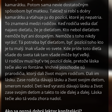
kamarátku. Potom sama nevie dostatočným
spôsobom byť matkou. Taktiež si robí s dcéry
kamarátku a vťahuje ju do pozícií, ktoré jej nepatria.
To znamená medzi rodičov. Keď rodičia vedia dať
najavo dieťaťu, že je dieťaťom. Kto nebol dieťaťom
nemôže byť ani dospelým. Nemôže s toho nikdy
vyrásť. Tá potreba byť dieťaťom, byť pozícií toho kto
je tu malý. Inak všade vo svete. Kde príde toto dieťa
všade do sveta tak tam všade môže byť veľký.
U rodičov musí byť v tej pozícií dole, pretože láska
tečie ako vo fontáne. Vrchné poschodie sú
prarodičia, ktorý dali život mojim rodičom. Dali im
lásku. Zase rodičia dávajú lásku a život svojim deťom,
smerom nadol. Deti keď vyrastú dávajú lásku a život
zase svojim deťom a takto to ide ďalej a ďalej. Láska
tečie ako tá voda zhora nadol.
Ako sa pozná dobrý lektor konštelácií?